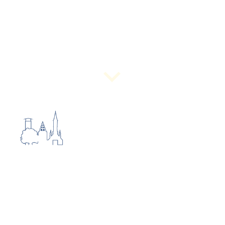
Flachsanbau und Leinenherstellung
In Deutschland hatten der Flachsanbau
und seine Verarbeitung zu Leinen eine